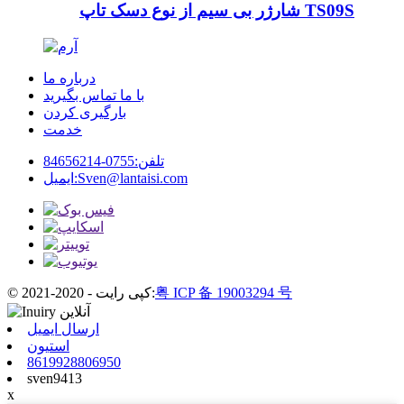
شارژر بی سیم از نوع دسک تاپ TS09S
درباره ما
با ما تماس بگیرید
بارگیری کردن
خدمت
تلفن:
0755-84656214
Sven@lantaisi.com
ایمیل:
粤 ICP 备 19003294 号
© کپی رایت - 2020-2021:
ارسال ایمیل
استیون
8619928806950
sven9413
x