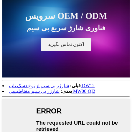
سرویس OEM / ODM
فناوری شارژ سریع بی سیم
اکنون تماس بگیرید
شارژر بی سیم از نوع دسک تاپ DW12
قبلی:
شارژر بی سیم مغناطیسی MW06-QI2
بعدی: