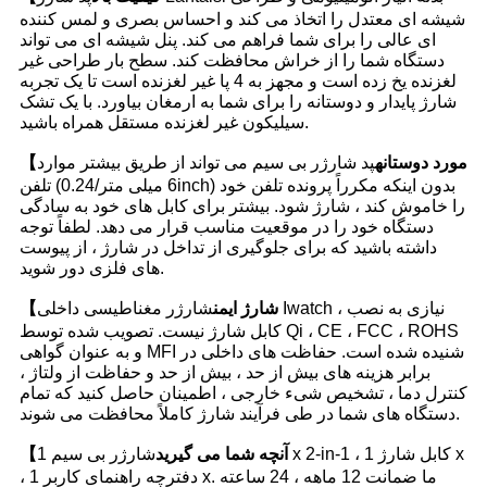
شیشه ای معتدل را اتخاذ می کند و احساس بصری و لمس کننده
ای عالی را برای شما فراهم می کند. پنل شیشه ای می تواند
دستگاه شما را از خراش محافظت کند. سطح بار طراحی غیر
لغزنده یخ زده است و مجهز به 4 پا غیر لغزنده است تا یک تجربه
شارژ پایدار و دوستانه را برای شما به ارمغان بیاورد. با یک تشک
سیلیکون غیر لغزنده مستقل همراه باشید.
【مورد دوستانه
پد شارژر بی سیم می تواند از طریق بیشتر موارد
تلفن (6 میلی متر/0.24inch) بدون اینکه مکرراً پرونده تلفن خود
را خاموش کند ، شارژ شود. بیشتر برای کابل های خود به سادگی
دستگاه خود را در موقعیت مناسب قرار می دهد. لطفاً توجه
داشته باشید که برای جلوگیری از تداخل در شارژ ، از پیوست
های فلزی دور شوید.
【شارژ ایمن
شارژر مغناطیسی داخلی Iwatch ، نیازی به نصب
کابل شارژ نیست. تصویب شده توسط Qi ، CE ، FCC ، ROHS
و به عنوان گواهی MFI شنیده شده است. حفاظت های داخلی در
برابر هزینه های بیش از حد ، بیش از حد و حفاظت از ولتاژ ،
کنترل دما ، تشخیص شیء خارجی ، اطمینان حاصل کنید که تمام
دستگاه های شما در طی فرآیند شارژ کاملاً محافظت می شوند.
【آنچه شما می گیرید
شارژر بی سیم 1 x 2-in-1 ، کابل شارژ 1 x
، دفترچه راهنمای کاربر 1 x. ما ضمانت 12 ماهه ، 24 ساعته