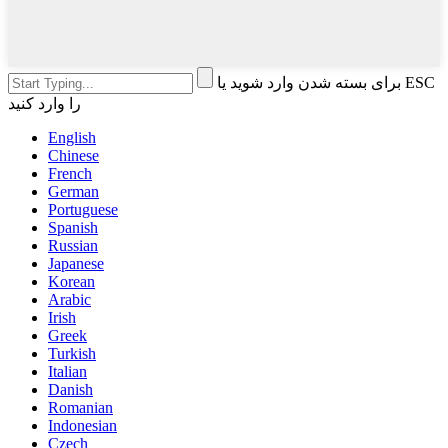
برای بسته شدن وارد شوید یا ESC
را وارد کنید
English
Chinese
French
German
Portuguese
Spanish
Russian
Japanese
Korean
Arabic
Irish
Greek
Turkish
Italian
Danish
Romanian
Indonesian
Czech