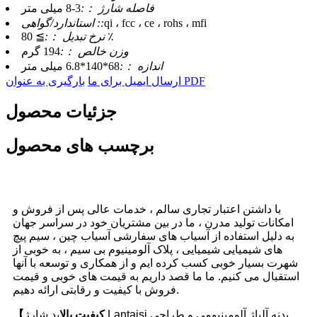
فاصله شارژ ：:
3-8 میلی متر
qi ، fcc ، ce ، rohs ، mfi
استاندارد/گواهی ::
≧ 80 ٪
نرخ تبدیل ：:
وزن خالص ：:
194 گرم
اندازه ：:
68*140*6.8 میلی متر
بارگیری به عنوان PDF
ارسال ایمیل برای ما
جزئیات محصول
برچسب های محصول
با داشتن اعتبار تجاری سالم ، خدمات عالی پس از فروش و
امکانات تولید مدرن ، ما در بین مشتریان خود در سراسر جهان
به دلیل استفاده از آسیاب های سفارشی آسیاب چین ، سیم پیچ
های شیمیایی شیمیایی ، پلاک آلومینیوم بی سیم ، به خوبی از
شهرت بسیار خوبی کسب کرده ایم و از همکاری و توسعه با آنها
استقبال می کنیم. ما ما قصد داریم به قیمت های خوبی و قیمت
فروش با کیفیت و رقابتی ارائه دهیم.
【کیفیت بالا
پد شارژ Lantaisi بدنه آلیاژ آلومینیومی و طراحی