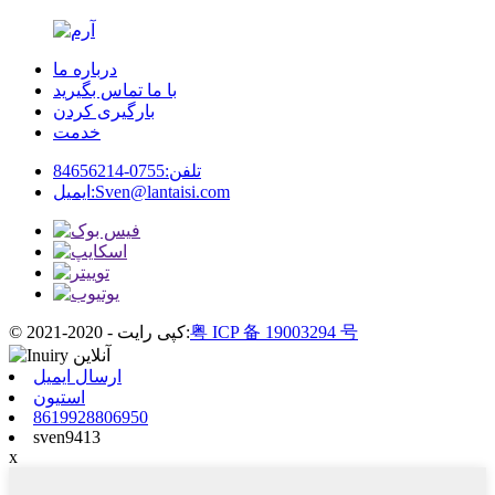
درباره ما
با ما تماس بگیرید
بارگیری کردن
خدمت
تلفن:
0755-84656214
Sven@lantaisi.com
ایمیل:
粤 ICP 备 19003294 号
© کپی رایت - 2020-2021:
ارسال ایمیل
استیون
8619928806950
sven9413
x