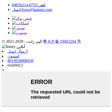
تلفن:
0755-84656214
Sven@lantaisi.com
ایمیل:
粤 ICP 备 19003294 号
© کپی رایت - 2020-2021:
ارسال ایمیل
استیون
8619928806950
sven9413
x