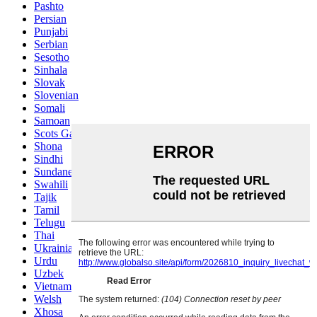
Pashto
Persian
Punjabi
Serbian
Sesotho
Sinhala
Slovak
Slovenian
Somali
Samoan
Scots Gaelic
Shona
Sindhi
Sundanese
Swahili
Tajik
Tamil
Telugu
Thai
Ukrainian
Urdu
Uzbek
Vietnamese
Welsh
Xhosa