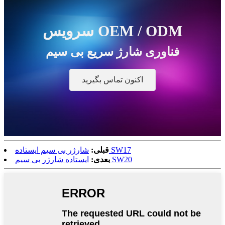
سرویس OEM / ODM
فناوری شارژ سریع بی سیم
اکنون تماس بگیرید
شارژر بی سیم ایستاده SW17
قبلی:
ایستاده شارژر بی سیم SW20
بعدی: