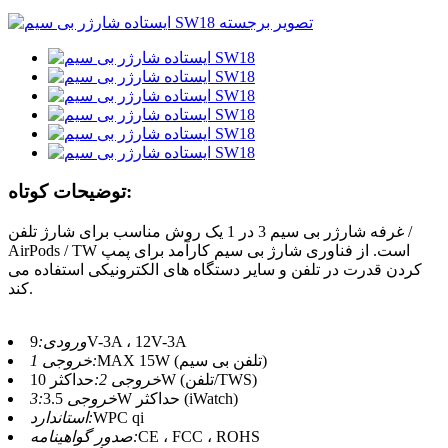
توضیحات کوتاه:
غرفه شارژر بی سیم 3 در 1 یک روش مناسب برای شارژ تلفن /
AirPods / TW است. از فناوری شارژ بی سیم کارآمد برای پمپ
کردن قدرت در تلفن و سایر دستگاه های الکترونیکی استفاده می
کند.
9V-3A ، 12V-3A
ورودی:
MAX 15W (تلفن بی سیم)
خروجی 1:
حداکثر 10W (تلفن/TWS)
خروجی 2:
3.5W حداکثر (iWatch)
خروجی 3:
WPC qi
استاندارد:
CE ، FCC ، ROHS
صدور گواهینامه: